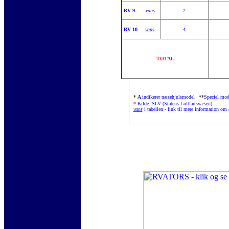
RV 9
vans
2
RV 10
vans
4
TOTAL
*
A
indikerer næsehjulsmodel
**
Speciel mod
*
Kilde: SLV (Statens Luftfartsvæsen)
vans
i tabellen - link til mere information om