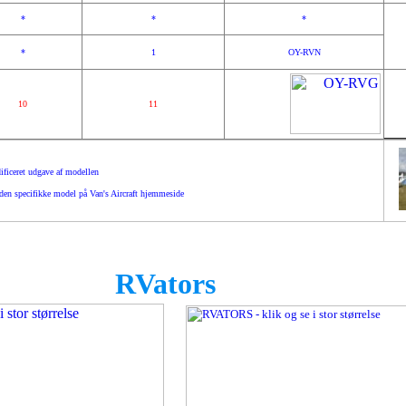
*
*
*
*
1
OY-RVN
10
11
ificeret udgave af modellen
 den specifikke model på Van's Aircraft hjemmeside
RVators