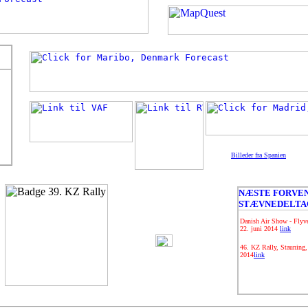
Billeder fra Spanien
NÆSTE FORVE
STÆVNEDELTA
Danish Air Show - Flyve
22. juni 2014
link
46. KZ Rally, Stauning,
2014
link