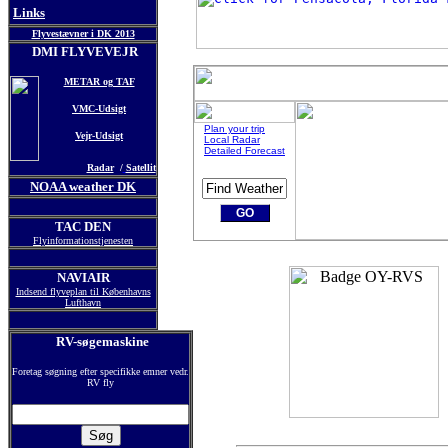
Links
Flyvestævner i DK 2013
DMI FLYVEVEJR
METAR og TAF
VMC-Udsigt
Plan your trip
Vejr-Udsigt
Local Radar
Detailed Forecast
Radar
/
Satellit
NOAA weather DK
TAC DEN
Flyinformationstjenesten
NAVIAIR
Indsend flyveplan til Københavns
Lufthavn
RV-søgemaskine
Foretag søgning efter specifikke emner vedr.
RV fly