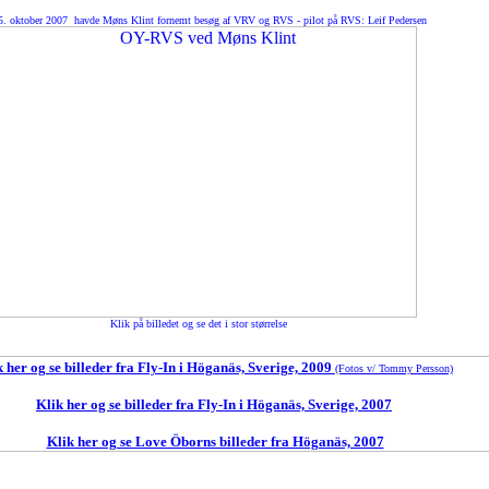
. oktober 2007 havde Møns Klint fornemt besøg af VRV og RVS - pilot på RVS: Leif Pedersen
Klik på billedet og se det i stor størrelse
 her og se billeder fra Fly-In i Höganäs, Sverige, 2009
(Fotos v/ Tommy Persson)
Klik her og se billeder fra Fly-In i Höganäs, Sverige, 2007
Klik her og se Love Öborns billeder fra Höganäs, 2007