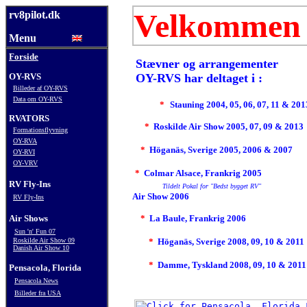
Velkommen
rv8pilot.dk
Menu
Forside
Stævner og arrangementer
OY-RVS
OY-RVS har deltaget i :
Billeder af OY-RVS
Data om
OY-
RVS
*
Stauning 2004, 05, 06, 07, 11 & 201
RVATORS
*
Roskilde Air Show 2005, 07, 09 & 2013
Formationsflyvning
OY-RVA
*
Höganäs, Sverige 2005, 2006 & 2007
OY-RVI
OY-VRV
*
Colmar Alsace, Frankrig 2005
RV Fly-Ins
Tildelt Pokal for "Bedst bygget RV"
Air Show 2006
RV Fly-Ins
Air Shows
*
La Baule, Frankrig 2006
Sun 'n' Fun 07
Roskilde Air Show 09
*
Höganäs, Sverige 2008, 09, 10 & 201
Danish Air Show 10
*
Damme, Tyskland 2008, 09, 10 & 201
Pensacola, Florida
Pensacola News
Billeder fra USA