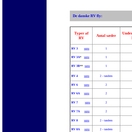
De danske RV fly:
Typer af
Under
Antal sæder
RV
RV 3
vans
1
RV 3A
*
vans
1
RV 3B
**
vans
1
RV 4
vans
2 - tandem
RV 6
vans
2
RV 6A
vans
2
RV 7
vans
2
RV 7A
vans
2
RV 8
vans
2 - tandem
RV 8A
vans
2 - tandem