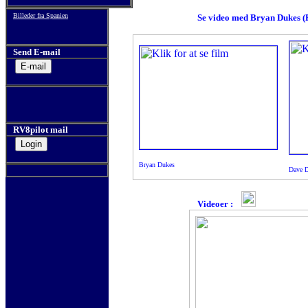
Billeder fra Spanien
Se video med Bryan Dukes (R
Send E-mail
RV8pilot mail
Bryan Dukes
Dave D
Videoer :