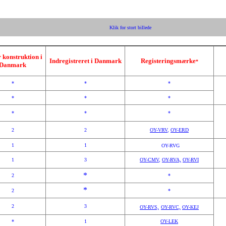
Klik for stort billede
 konstruktion i
Indregistreret i Danmark
Registeringsmærke
*
Danmark
*
*
*
*
*
*
*
*
*
2
2
OY-VRV
,
OY-ERD
1
1
OY-RVG
1
3
OY-CMV
,
OY-RVA,
OY-RVI
*
2
*
*
2
*
2
3
OY-RVS,
OY-RVC,
OY-KEJ
*
1
OY-LEK