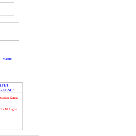
Madrid
NTET
GELSE:
station Karup,
 9 - 10 August