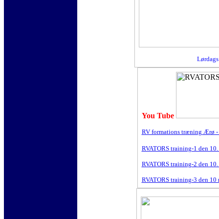
Lørdags
You Tube
RV formations træning Ærø -
RVATORS training-1 den 10.
RVATORS training-2 den 10.
RVATORS training-3 den 10 