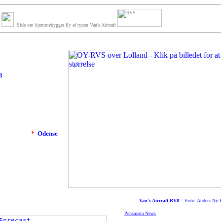
Side om hjemmebygget fly af typen Van's Aircraft
3
*
Odense
1
1
Van's Aircraft RV8
Foto: Anders Ny-
Pensacola News