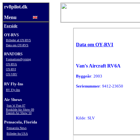
rv8pilot.dk
Menu
Forside
OY-RVS
Billeder af OY-RVS
Data om OY-RVI
Data om
OY-
RVS
RVATORS
Formationsflyvning
OY-RVA
Van's Aircraft RV6A
OY-RVI
OY-VRV
Byggeår
: 2003
RV Fly-Ins
Serienummer
: 9412-23650
RV Fly-Ins
Air Shows
Sun 'n' Fun 07
Roskilde Air Show 09
Danish Air Show 10
Kilde: SLV
Pensacola, Florida
Pensacola News
Billeder fra USA