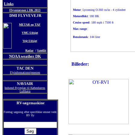
Links
Motor
: Lycoming O-360 cu/in - 4 cylindret
Flyvestævner i DK 2013
DMI FLYVEVEJR
Motoreffekt
: 180 HK
Cruise speed
: 180 mph i 7500 ft
METAR og TAF
Max range
:
VMC-Udsigt
Benzintank
: 144 liter
Vejr-Udsigt
Radar
/
Satellit
NOAA weather DK
Billeder:
TAC DEN
Flyinformationstjenesten
NAVIAIR
Indsend flyveplan til Københavns
Lufthavn
RV-søgemaskine
Foretag søgning efter specifikke emner vedr.
RV fly